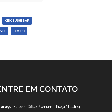
KEIK SUSHI BAR
STA
TEMAKI
ENTRE EM CONTATO
dereço:
Eurovile Office Premium – Praça Maastricj,