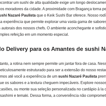
ncontrar um sushi de alta qualidade exige um longo deslocame
 os moradores da cidade. A proximidade com Bragança torna pe
ushi Nazaré Paulista
que o Keik Sushi Bar oferece. Nosso rodí
ma experiência que permite explorar uma vasta gama de sabore
 autorais dos nossos chefs. O ambiente aconchegante e sofistic
imples refeição em um momento especial.
do Delivery para os Amantes de sushi N
nto, a rotina nem sempre permite um jantar fora de casa. Ness
 meticulosamente estruturado para ser a extensão do nosso resta
mos até você a experiência de um
sushi Nazaré Paulista
prem
 que os sabores e a textura cheguem impecáveis. Explore nosso
ocasiões, ou monte sua seleção personalizada no cardápio à la 
, sashimi e temaki. Dessa forma, a conveniência não compromet