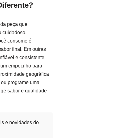
Diferente?
Cada peça que
o cuidadoso.
ocê consome é
abor final. Em outras
iável e consistente,
a um empecilho para
proximidade geográfica
ry ou programe uma
ige sabor e qualidade
is e novidades do