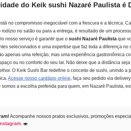
idade do Keik sushi Nazaré Paulista é 
está no compromisso inegociável com a frescura e a técnica. 
 rodízio no salão ou para a entrega, é resultado de um process
lo nosso serviço é garantir que o
sushi Nazaré Paulista
que v
tes selecionados e uma expertise que faz toda a diferença no s
ão apenas uma refeição, mas uma experiência gastronômica conf
paço ou no conforto do seu lar. Não deixe que a distância sej
lhor. O Keik Sushi Bar redefine o conceito de sushi, unindo a 
ica.
Acesse nosso cardápio online
, faça seu pedido via delive
e somos a escolha preferida para quem, em Nazaré Paulista, ex
ram!
Acompanhe nossos pratos exclusivos, promoções especia
Instagram
. 🍣