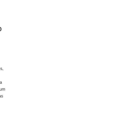
o
s,
 a
 um
as